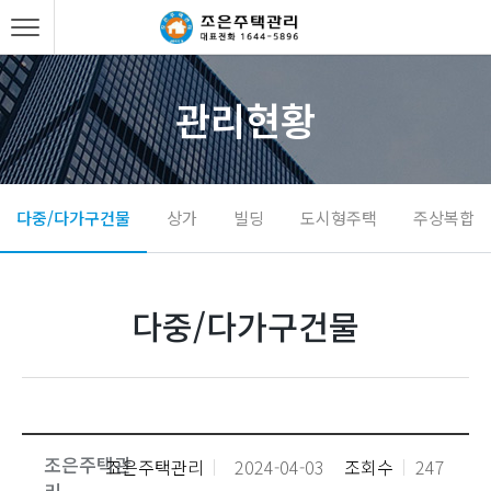
관리현황
다중/다가구건물
상가
빌딩
도시형주택
주상복합
다중/다가구건물
조은주택관
조은주택관리
2024-04-03
조회수
247
리