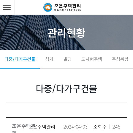
관리현황
다중/다가구건물
상가
빌딩
도시형주택
주상복합
다중/다가구건물
조은주택관
조은주택관리
2024-04-03
조회수
245
리