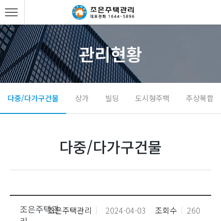
관리현황
다중/다가구건물
상가
빌딩
도시형주택
주상복합
다중/다가구건물
조은주택관
조은주택관리
2024-04-03
조회수
260
리