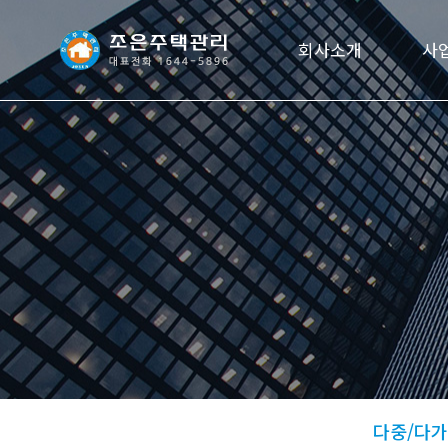
회사소개
사
다중/다