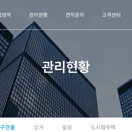
업영역
관리현황
견적문의
고객센터
관리현황
가구건물
상가
빌딩
도시형주택