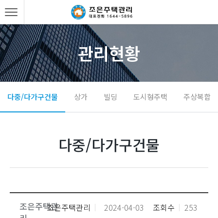
관리현황
다중/다가구건물
상가
빌딩
도시형주택
주상복합
다중/다가구건물
조은주택관
조은주택관리
2024-04-03
조회수
253
리